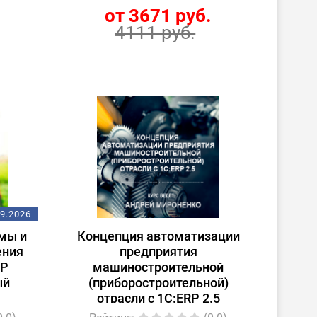
.
от 3671 руб.
4111 руб.
09.2026
мы и
Концепция автоматизации
ения
предприятия
RP
машиностроительной
ый
(приборостроительной)
отрасли с 1С:ERP 2.5