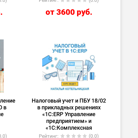
0.0)
Рейтинг
:
(0.0)
.
от 3600 руб.
вление
Налоговый учет и ПБУ 18/02
О в
в прикладных решениях
ие
«1С:ERP Управление
предприятием» и
«1С:Комплексная
автоматизация»
0.0)
Рейтинг
:
(0.0)