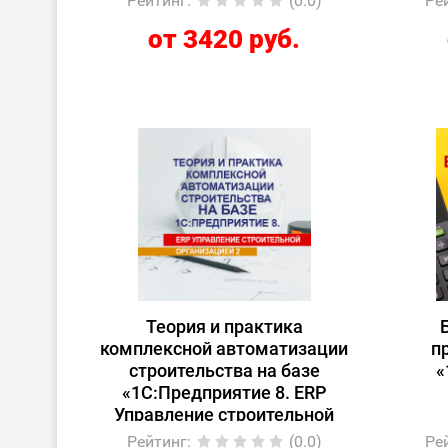
Рейтинг
:
(0.0)
Ре
от 3420 руб.
Теория и практика
комплексной автоматизации
п
строительства на базе
«
«1С:Предприятие 8. ERP
Управление строительной
организацией 2»
Рейтинг
:
(0.0)
Ре