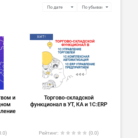
ХИТ!
твом и
Торгово-складской
дном
функционал в УТ, КА и 1С:ERP
вление
0.0)
Рейтинг
:
(0.0)