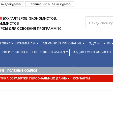
 видеокурсов
Расписание онлайн-курсов
0
БУХГАЛТЕРОВ, ЭКОНОМИСТОВ,
РАММИСТОВ
РСЫ ДЛЯ ОСВОЕНИЯ ПРОГРАММ 1С.
ТОВКА К ЭКЗАМЕНАМ
АДМИНИСТРИРОВАНИЕ
ЭДО
УНФ
ВЛЯ И РОЗНИЦА
ТОРГОВЛЯ И СКЛАД
1С:ДОКУМЕНТООБОРОТ
ДЛЯ ПРЕПОДАВАТЕЛЕЙ ШКОЛЬНЫХ КУРСОВ
ДЛЯ ШКОЛЬНИКОВ
НИЕ
ПОЛЕЗНЫЕ ССЫЛКИ
УРСЫ (ПРОФЕССИОНАЛЬНЫЕ ПРОБЫ) 4-6 ЧАСОВ ОТ 12 ЛЕТ
ДРУГ
ТИКА ОБРАБОТКИ ПЕРСОНАЛЬНЫХ ДАННЫХ
КОНТАКТЫ