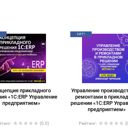
ХИТ!
нцепция прикладного
Управление производс
ия «1С:ERP Управление
ремонтами в прикла
предприятием»
решении «1С:ERP Упра
предприятием»
йтинг
:
(0.0)
Рейтинг
:
(