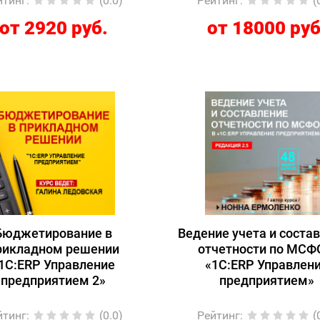
йтинг
:
(0.0)
Рейтинг
:
(
от 2920 руб.
от 18000 руб
Бюджетирование в
Ведение учета и соста
рикладном решении
отчетности по МСФ
1С:ERP Управление
«1С:ERP Управлен
предприятием 2»
предприятием»
йтинг
:
(0.0)
Рейтинг
:
(