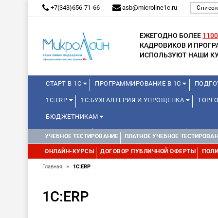
+7(343)656-71-66
asb@microline1c.ru
Список
ЕЖЕГОДНО БОЛЕЕ
1100
КАДРОВИКОВ И ПРОГ
ИСПОЛЬЗУЮТ НАШИ КУ
СТАРТ В 1С
ПРОГРАММИРОВАНИЕ В 1С
ПОДГО
1С:ERP
1С:БУХГАЛТЕРИЯ И УПРОЩЕНКА
ТОРГО
БЮДЖЕТНИКАМ
МИНИ-КУРСЫ
КУРСЫ ДЛЯ ШКОЛЬНИКОВ
КУРСЫ 
УЧЕБНОЕ ТЕСТИРОВАНИЕ
ПЛАТНОЕ УЧЕБНОЕ ТЕСТИРОВА
УПРАВЛЕНИЕ ПРОЕКТАМИ
УПРАВЛЕНЦАМ
МИНИ-К
ОНЛАЙН-КУРСЫ
ДОГОВОР ПУБЛИЧНОЙ ОФЕРТЫ
ПОЛИ
»
Главная
1С:ERP
1С:ERP