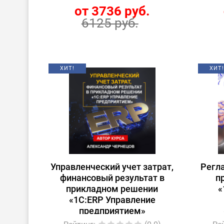
от 3736 руб.
6125 руб.
ХИТ!
ХИТ!
Управленческий учет затрат,
Регл
финансовый результат в
п
прикладном решении
«
«1С:ERP Управление
предприятием»