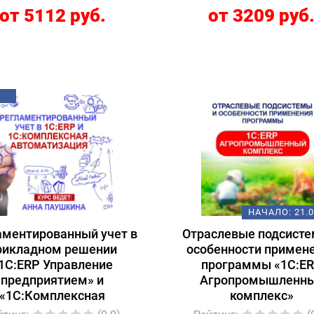
от 5112 руб.
от 3209 руб
НАЧАЛО:
21.
аментированный учет в
Отраслевые подсисте
рикладном решении
особенности примен
1С:ERP Управление
программы «1С:E
предприятием» и
Агропромышленн
«1С:Комплексная
комплекс»
автоматизация»