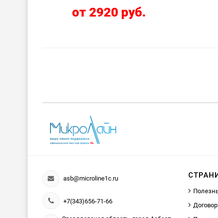
от 2920 руб.
СТРАН
asb@microline1c.ru
Полезн
+7(343)656-71-66
Договор