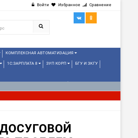
Войти
Избранное
Сравнение
КОМПЛЕКСНАЯ АВТОМАТИЗАЦИЯ
1С:ЗАРПЛАТА 8
ЗУП КОРП
БГУ И ЗКГУ
1С:УПРАВЛЕНИЕ ХОЛДИНГОМ
ИЕ
1С:МЕДИЦИНА
WEB, JAVA И ANDROID
 ДОСУГОВОЙ