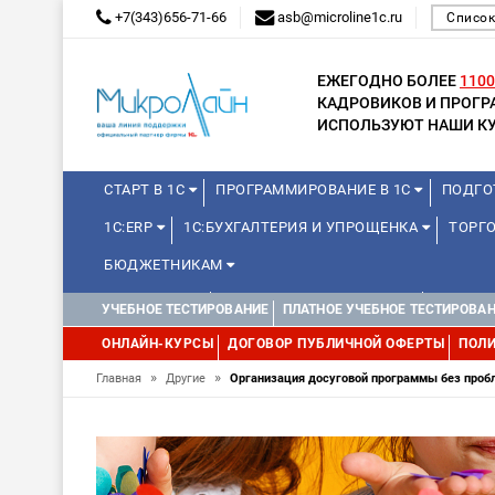
+7(343)656-71-66
asb@microline1c.ru
Список
ЕЖЕГОДНО БОЛЕЕ
1100
КАДРОВИКОВ И ПРОГ
ИСПОЛЬЗУЮТ НАШИ КУ
СТАРТ В 1С
ПРОГРАММИРОВАНИЕ В 1С
ПОДГО
1С:ERP
1С:БУХГАЛТЕРИЯ И УПРОЩЕНКА
ТОРГО
БЮДЖЕТНИКАМ
МИНИ-КУРСЫ
КУРСЫ ДЛЯ ШКОЛЬНИКОВ
КУРСЫ 
УЧЕБНОЕ ТЕСТИРОВАНИЕ
ПЛАТНОЕ УЧЕБНОЕ ТЕСТИРОВА
УПРАВЛЕНИЕ ПРОЕКТАМИ
УПРАВЛЕНЦАМ
МИНИ-К
ОНЛАЙН-КУРСЫ
ДОГОВОР ПУБЛИЧНОЙ ОФЕРТЫ
ПОЛИ
»
»
Главная
Другие
Организация досуговой программы без проб