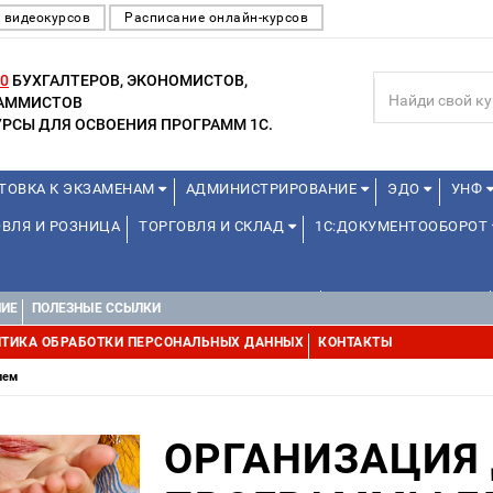
 видеокурсов
Расписание онлайн-курсов
0
БУХГАЛТЕРОВ, ЭКОНОМИСТОВ,
РАММИСТОВ
РСЫ ДЛЯ ОСВОЕНИЯ ПРОГРАММ 1С.
ТОВКА К ЭКЗАМЕНАМ
АДМИНИСТРИРОВАНИЕ
ЭДО
УНФ
ВЛЯ И РОЗНИЦА
ТОРГОВЛЯ И СКЛАД
1С:ДОКУМЕНТООБОРОТ
ДЛЯ ПРЕПОДАВАТЕЛЕЙ ШКОЛЬНЫХ КУРСОВ
ДЛЯ ШКОЛЬНИКОВ
НИЕ
ПОЛЕЗНЫЕ ССЫЛКИ
УРСЫ (ПРОФЕССИОНАЛЬНЫЕ ПРОБЫ) 4-6 ЧАСОВ ОТ 12 ЛЕТ
ДРУГ
ТИКА ОБРАБОТКИ ПЕРСОНАЛЬНЫХ ДАННЫХ
КОНТАКТЫ
лем
ОРГАНИЗАЦИЯ