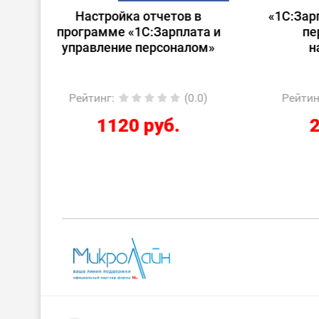
 в
«1С:Зарплата и управление
Стар
ата и
персоналом для
лом»
начинающих»
0.0)
Рейтинг
:
(0.0)
Ре
2424 руб.