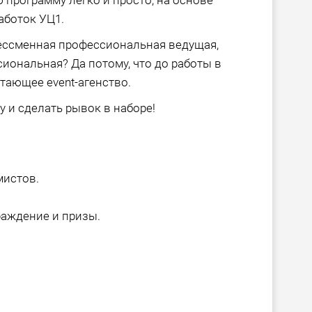
 программу легко и просто, на основе
аботок УЦ1.
бессменная профессиональная ведущая,
иональная? Да потому, что до работы в
тающее event-агенство.
 и сделать рывок в наборе!
мистов.
раждение и призы.