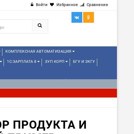
Войти
Избранное
Сравнение
КОМПЛЕКСНАЯ АВТОМАТИЗАЦИЯ
1С:ЗАРПЛАТА 8
ЗУП КОРП
БГУ И ЗКГУ
1С:УПРАВЛЕНИЕ ХОЛДИНГОМ
ИЕ
1С:МЕДИЦИНА
WEB, JAVA И ANDROID
ОР ПРОДУКТА И