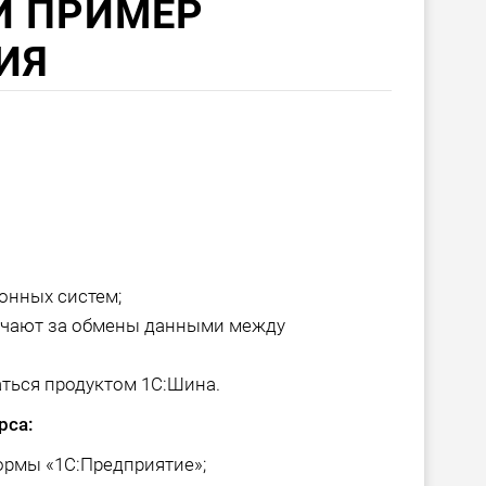
Й ПРИМЕР
ИЯ
онных систем;
ечают за обмены данными между
аться продуктом 1С:Шина.
рса:
ормы «1С:Предприятие»;