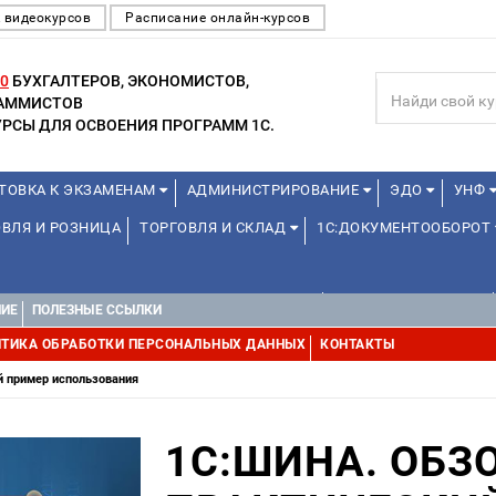
 видеокурсов
Расписание онлайн-курсов
0
БУХГАЛТЕРОВ, ЭКОНОМИСТОВ,
РАММИСТОВ
РСЫ ДЛЯ ОСВОЕНИЯ ПРОГРАММ 1С.
ТОВКА К ЭКЗАМЕНАМ
АДМИНИСТРИРОВАНИЕ
ЭДО
УНФ
ВЛЯ И РОЗНИЦА
ТОРГОВЛЯ И СКЛАД
1С:ДОКУМЕНТООБОРОТ
ДЛЯ ПРЕПОДАВАТЕЛЕЙ ШКОЛЬНЫХ КУРСОВ
ДЛЯ ШКОЛЬНИКОВ
НИЕ
ПОЛЕЗНЫЕ ССЫЛКИ
УРСЫ (ПРОФЕССИОНАЛЬНЫЕ ПРОБЫ) 4-6 ЧАСОВ ОТ 12 ЛЕТ
ДРУГ
ТИКА ОБРАБОТКИ ПЕРСОНАЛЬНЫХ ДАННЫХ
КОНТАКТЫ
й пример использования
1С:ШИНА. ОБЗ