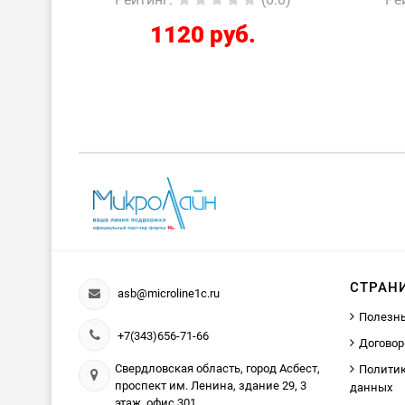
2424 руб.
СТРАН
asb@microline1c.ru
Полезн
+7(343)656-71-66
Договор
Свердловская область, город Асбест,
Политик
проспект им. Ленина, здание 29, 3
данных
этаж, офис 301