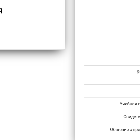
Я
9
Учебная 
Свидете
Общение с пре