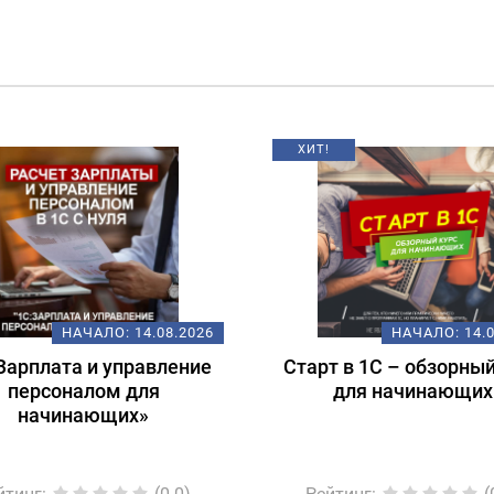
!
НАЧАЛО:
14.08.2026
НАЧАЛО:
18
рт в 1С – обзорный курс
Подготовка к экза
для начинающих
1С:Специалист-консу
1С:ERP 2.5.
Регламентированный
ейтинг
:
(0.0)
Рейтинг
: