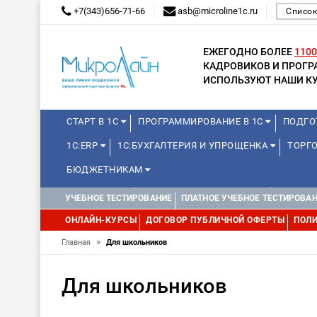
+7(343)656-71-66
asb@microline1c.ru
Список
ЕЖЕГОДНО БОЛЕЕ
1100
КАДРОВИКОВ И ПРОГ
ИСПОЛЬЗУЮТ НАШИ КУ
СТАРТ В 1С
ПРОГРАММИРОВАНИЕ В 1С
ПОДГО
1С:ERP
1С:БУХГАЛТЕРИЯ И УПРОЩЕНКА
ТОРГО
БЮДЖЕТНИКАМ
МИНИ-КУРСЫ
КУРСЫ ДЛЯ ШКОЛЬНИКОВ
КУРСЫ 
УЧЕБНОЕ ТЕСТИРОВАНИЕ
ПЛАТНОЕ УЧЕБНОЕ ТЕСТИРОВА
УПРАВЛЕНИЕ ПРОЕКТАМИ
УПРАВЛЕНЦАМ
МИНИ-К
ОНЛАЙН-КУРСЫ
ДОГОВОР ПУБЛИЧНОЙ ОФЕРТЫ
ПОЛИ
»
Главная
Для школьников
Для школьников