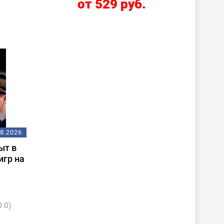
.
от 529 руб.
08.2026
ыт в
игр на
0.0)