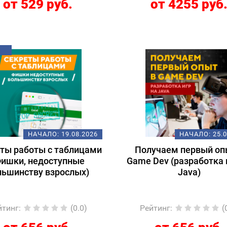
от 529 руб.
от 4255 руб
НАЧАЛО:
19.08.2026
НАЧАЛО:
25.
ты работы с таблицами
Получаем первый оп
Фишки, недоступные
Game Dev (разработка 
льшинству взрослых)
Java)
йтинг
:
(0.0)
Рейтинг
:
(