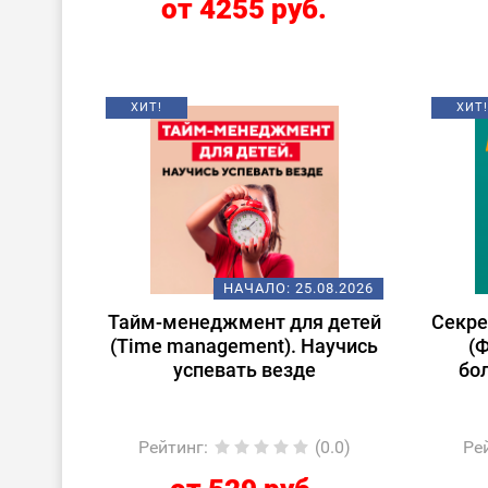
от 4255 руб.
ХИТ!
ХИТ!
НАЧАЛО:
25.08.2026
Тайм-менеджмент для детей
Секре
(Time management). Научись
(
успевать везде
бо
Рейтинг
:
(0.0)
Ре