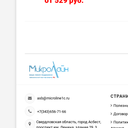
от 529 руб.
СТРАН
asb@microline1c.ru
Полезн
+7(343)656-71-66
Договор
Свердловская область, город Асбест,
Политик
проспект им. Ленина, здание 29, 3
данных