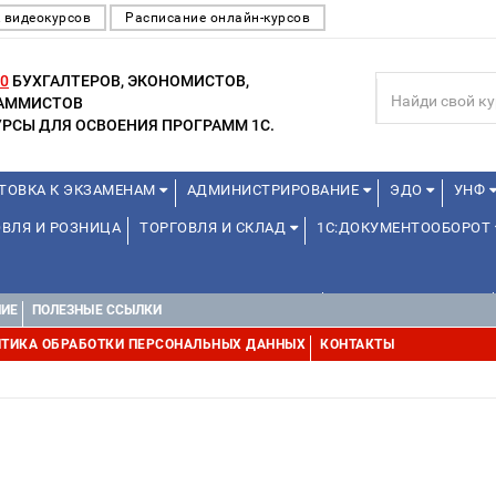
 видеокурсов
Расписание онлайн-курсов
0
БУХГАЛТЕРОВ, ЭКОНОМИСТОВ,
РАММИСТОВ
РСЫ ДЛЯ ОСВОЕНИЯ ПРОГРАММ 1С.
ТОВКА К ЭКЗАМЕНАМ
АДМИНИСТРИРОВАНИЕ
ЭДО
УНФ
ВЛЯ И РОЗНИЦА
ТОРГОВЛЯ И СКЛАД
1С:ДОКУМЕНТООБОРОТ
ДЛЯ ПРЕПОДАВАТЕЛЕЙ ШКОЛЬНЫХ КУРСОВ
ДЛЯ ШКОЛЬНИКОВ
НИЕ
ПОЛЕЗНЫЕ ССЫЛКИ
УРСЫ (ПРОФЕССИОНАЛЬНЫЕ ПРОБЫ) 4-6 ЧАСОВ ОТ 12 ЛЕТ
ДРУГ
ТИКА ОБРАБОТКИ ПЕРСОНАЛЬНЫХ ДАННЫХ
КОНТАКТЫ